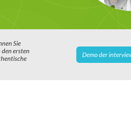
nnen Sie
 den ersten
Demo der intervie
thentische