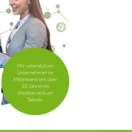
Wir unterstützen
Unternehmen im
Mittelstand seit über
10 Jahren im
Wettbewerb um
Talente.