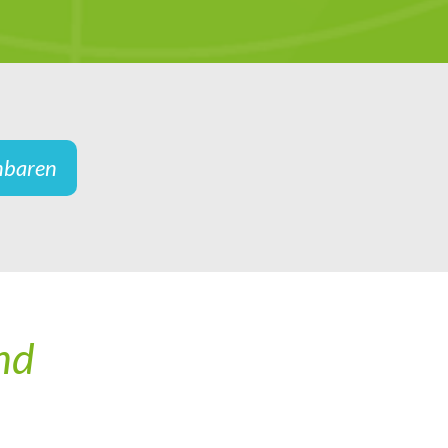
nbaren
nd