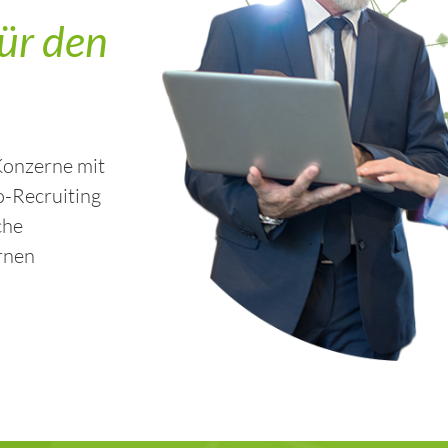
ür den
 Konzerne mit
o-Recruiting
che
rnen