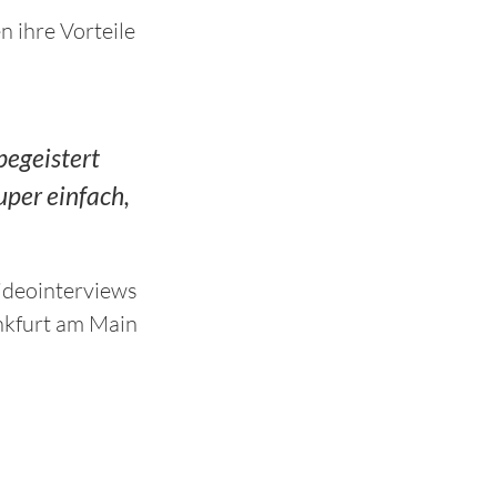
 ihre Vorteile
begeistert
uper einfach,
Videointerviews
nkfurt am Main