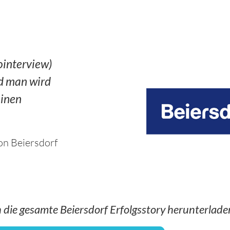
ointerview)
nd man wird
einen
on Beiersdorf
h die gesamte Beiersdorf Erfolgsstory herunterlade