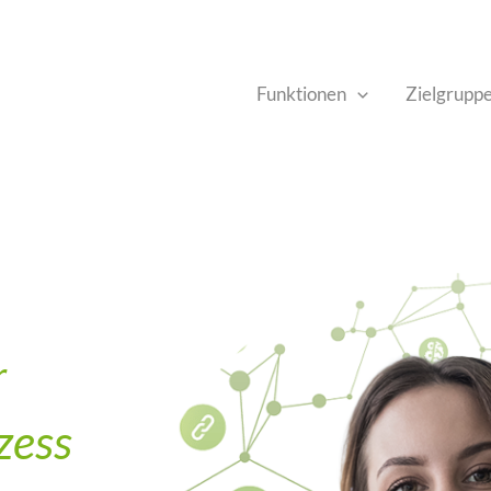
Funktionen
Zielgrupp
r
zess