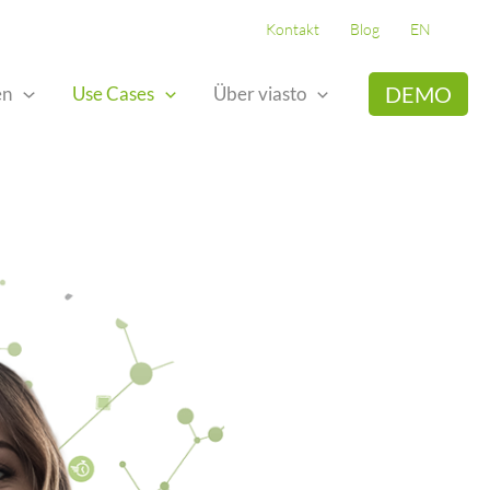
Kontakt
Blog
EN
DEMO
en
Use Cases
Über viasto