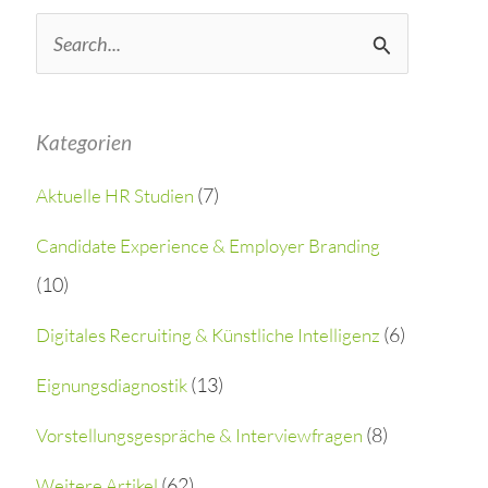
S
e
a
Kategorien
r
(7)
Aktuelle HR Studien
c
h
Candidate Experience & Employer Branding
(10)
f
o
(6)
Digitales Recruiting & Künstliche Intelligenz
r
(13)
Eignungsdiagnostik
:
(8)
Vorstellungsgespräche & Interviewfragen
(62)
Weitere Artikel