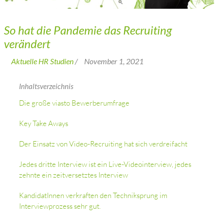
So hat die Pandemie das Recruiting
verändert
Aktuelle HR Studien
/
November 1, 2021
Inhaltsverzeichnis
Die große viasto Bewerberumfrage
Key Take Aways
Der Einsatz von Video-Recruiting hat sich verdreifacht
Jedes dritte Interview ist ein Live-Videointerview, jedes
zehnte ein zeitversetztes Interview
KandidatInnen verkraften den Techniksprung im
Interviewprozess sehr gut.