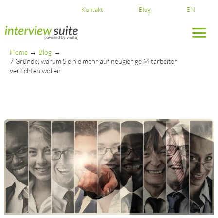
Skip
Kontakt
Blog
EN
to
content
Home
Blog
7 Gründe, warum Sie nie mehr auf neugierige Mitarbeiter
verzichten wollen