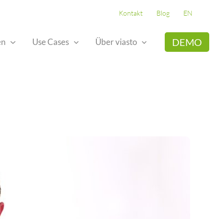
Kontakt
Blog
EN
DEMO
en
Use Cases
Über viasto