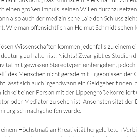
 einen großen Impuls, seinen Willen durchzusetzen”
ann also auch der medizinische Laie den Schluss zie
t. Wie man offensichtlich an Helmut Schmidt sehen 
iösen Wissenschaften kommen jedenfalls zu einem ei
deutung zu halten ist: Nichts! Zwar gibt es Studien
ivität mit gewissen Stereotypen einhergehen, jedoc
ell“ des Menschen nicht gerade mit Ergebnissen der
cht lässt sich auch irgendwann ein Geldgeber finden, d
nlichkeit einer Person mit der Lippengröße korreliert 
or oder Mediator zu sehen ist. Ansonsten sitzt der
hirurgisch nachgeholfen wurde.
t einem Höchstmaß an Kreativität hergeleiteten Ver