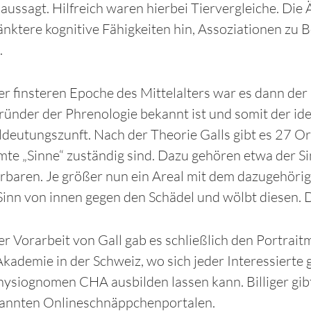
ussagt. Hilfreich waren hierbei Tiervergleiche. Die 
nktere kognitive Fähigkeiten hin, Assoziationen zu B
.
r finsteren Epoche des Mittelalters war es dann der 
ründer der Phrenologie bekannt ist und somit der id
deutungszunft. Nach der Theorie Galls gibt es 27 Org
te „Sinne“ zuständig sind. Dazu gehören etwa der S
aren. Je größer nun ein Areal mit dem dazugehörige
Sinn von innen gegen den Schädel und wölbt diesen.
r Vorarbeit von Gall gab es schließlich den Portrai
kademie in der Schweiz, wo sich jeder Interessiert
hysiognomen CHA ausbilden lassen kann. Billiger gibt
kannten Onlineschnäppchenportalen.