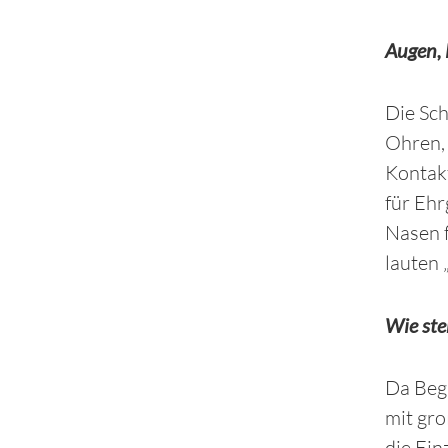
Augen, 
Die Sch
Ohren, 
Kontakt
für Ehr
Nasen 
lauten 
Wie ste
Da Begr
mit gr
die Ein