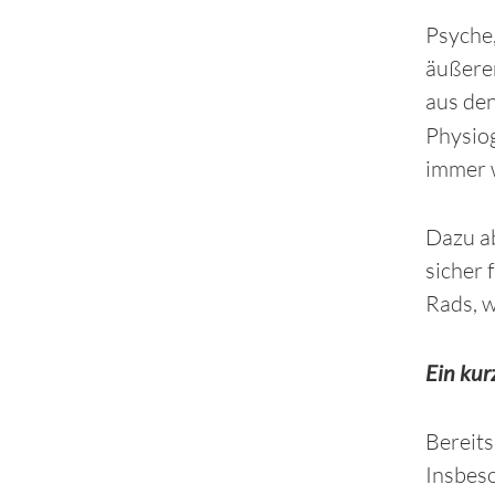
Psyche,
äußeren
aus den
Physiog
immer 
Dazu ab
sicher 
Rads, 
Ein kur
Bereits
Insbeso