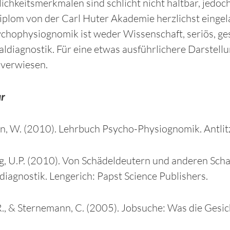
ichkeitsmerkmalen sind schlicht nicht haltbar, jedo
plom von der Carl Huter Akademie herzlichst eingela
ychophysiognomik ist weder Wissenschaft, seriös, g
ldiagnostik. Für eine etwas ausführlichere Darstell
 verwiesen.
ur
n, W. (2010). Lehrbuch Psycho-Physiognomik. Antlitzd
g, U.P. (2010). Von Schädeldeutern und anderen Sch
iagnostik. Lengerich: Papst Science Publishers.
R., & Sternemann, C. (2005). Jobsuche: Was die Gesi