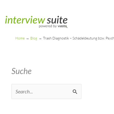
Skip
to
content
Home
Blog
Trash Diagnostik – Schädeldeutung bzw. Psy
Suche
S
e
a