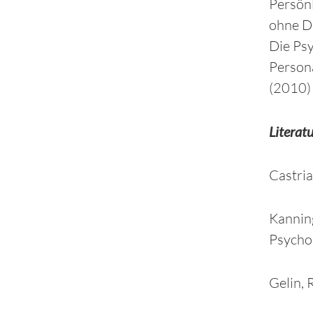
Persönl
ohne Di
Die Ps
Persona
(2010)
Literat
Castria
Kannin
Psychod
Gelin, 