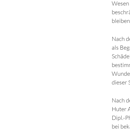
Wesen a
beschrä
bleiben
Nach de
als Beg
Schädel
bestimm
Wunderb
dieser 
Nach de
Huter A
Dipl.-P
bei be