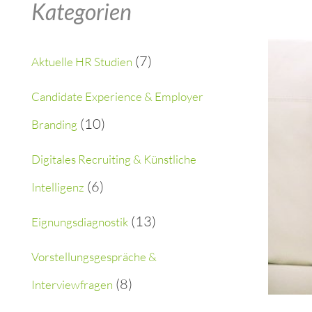
Kategorien
r
c
(7)
Aktuelle HR Studien
h
Candidate Experience & Employer
f
(10)
Branding
o
Digitales Recruiting & Künstliche
r
(6)
Intelligenz
:
(13)
Eignungsdiagnostik
Vorstellungsgespräche &
(8)
Interviewfragen