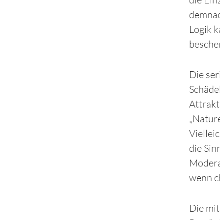
demnach
Logik k
bescher
Die ser
Schädel
Attrakt
„Natur
Viellei
die Sin
Moderat
wenn c
Die mi