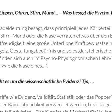
Lippen, Ohren, Stirn, Mund… – Was besagt die Psycho
ädeldeutung besagt, dass prinzipiell jedes Körpertei
Stirn, Mund oder die Nase verraten etwas über den B
freudigkeit, eine große Unterlippe Kraftbewusstsein
geiz, Gestaltungsbedürfnis und selbstdarstellerisch
finden sich auch im Psycho-Physiognomischen Lehrvi
„ Wie die Nase eines….“.
ht es um die wissenschaftliche Evidenz? Tja, …
iffe wie Evidenz, Validität, Statistik oder das Poppe
oßer Kamelähnlichkeit verwendet werden, bevorzuge
zelfallinduktion. „Das Kinn ist ein Merkmal für Will