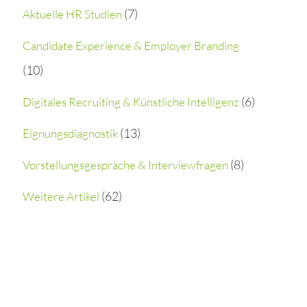
(7)
Aktuelle HR Studien
c
h
Candidate Experience & Employer Branding
(10)
f
o
(6)
Digitales Recruiting & Künstliche Intelligenz
r
(13)
Eignungsdiagnostik
:
(8)
Vorstellungsgespräche & Interviewfragen
(62)
Weitere Artikel