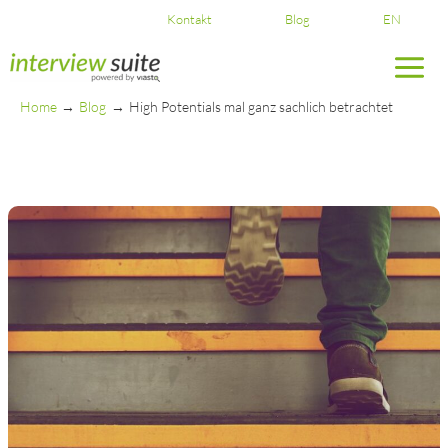
Skip
Kontakt
Blog
EN
to
content
Home
Blog
High Potentials mal ganz sachlich betrachtet