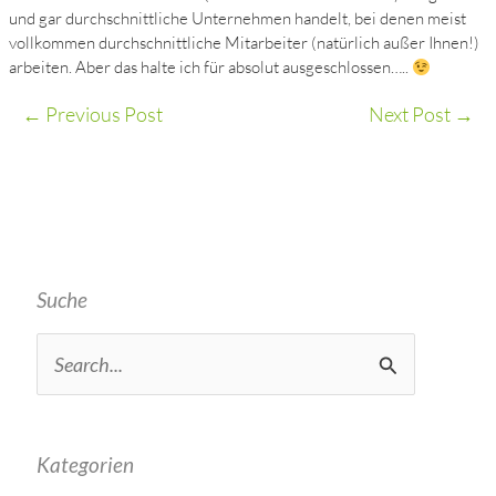
und gar durchschnittliche Unternehmen handelt, bei denen meist
vollkommen durchschnittliche Mitarbeiter (natürlich außer Ihnen!)
arbeiten. Aber das halte ich für absolut ausgeschlossen…..
←
Previous Post
Next Post
→
Suche
S
e
a
Kategorien
r