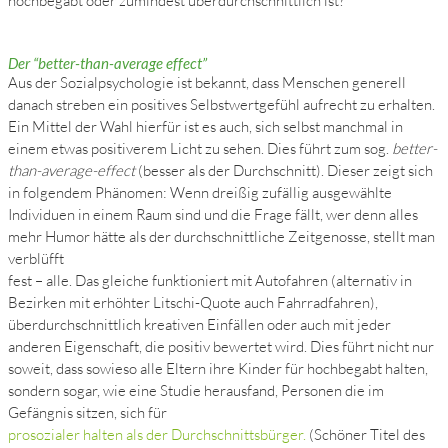
hochbegabt oder zumindest überdurchschnittlich ist?
Der “better-than-average effect”
Aus der Sozialpsychologie ist bekannt, dass Menschen generell
danach streben ein positives Selbstwertgefühl aufrecht zu erhalten.
Ein Mittel der Wahl hierfür ist es auch, sich selbst manchmal in
einem etwas positiverem Licht zu sehen. Dies führt zum sog.
better-
than-average-effect
(besser als der Durchschnitt). Dieser zeigt sich
in folgendem Phänomen: Wenn dreißig zufällig ausgewählte
Individuen in einem Raum sind und die Frage fällt, wer denn alles
mehr Humor hätte als der durchschnittliche Zeitgenosse, stellt man
verblüfft
fest – alle. Das gleiche funktioniert mit Autofahren (alternativ in
Bezirken mit erhöhter Litschi-Quote auch Fahrradfahren),
überdurchschnittlich kreativen Einfällen oder auch mit jeder
anderen Eigenschaft, die positiv bewertet wird. Dies führt nicht nur
soweit, dass sowieso alle Eltern ihre Kinder für hochbegabt halten,
sondern sogar, wie eine Studie herausfand, Personen die im
Gefängnis sitzen, sich für
prosozialer halten als der Durchschnittsbürger.
(Schöner Titel des