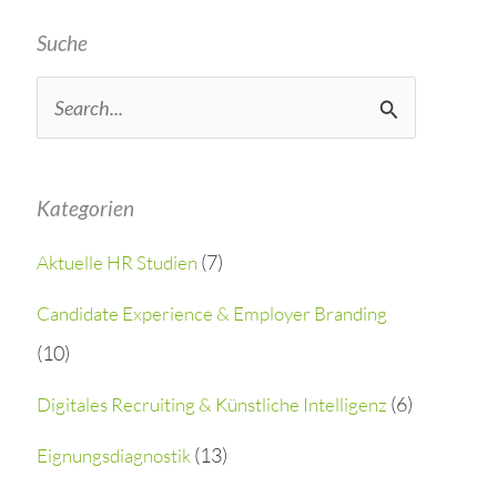
Suche
S
e
a
Kategorien
r
(7)
Aktuelle HR Studien
c
h
Candidate Experience & Employer Branding
(10)
f
o
(6)
Digitales Recruiting & Künstliche Intelligenz
r
(13)
Eignungsdiagnostik
: