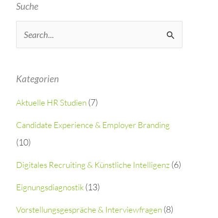
Suche
S
e
a
Kategorien
r
(7)
Aktuelle HR Studien
c
h
Candidate Experience & Employer Branding
(10)
f
o
(6)
Digitales Recruiting & Künstliche Intelligenz
r
(13)
Eignungsdiagnostik
:
(8)
Vorstellungsgespräche & Interviewfragen