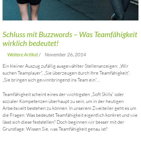
Schluss mit Buzzwords – Was Teamfähigkeit
wirklich bedeutet!
Weitere Artikel
/
November 26, 2014
Ein kleiner Auszug zufällig ausgewählter Stellenanzeigen: „Wir
suchen Teamplayer“, „Sie überzeugen durch Ihre Teamfähigkeit“,
„Sie bringen sich gewinnbringend ins Team ein“…
Teamfähigkeit scheint eines der wichtigsten „Soft Skills“ oder
sozialer Kompetenzen überhaupt zu sein, um in der heutigen
Arbeitswelt bestehen zu können. In unserem Zweiteiler geht es um
die Fragen: Was bedeutet Teamfähigkeit eigentlich konkret und wie
lässt sich diese feststellen? Doch beginnen wir besser mit der
Grundlage: Wissen Sie, was Teamfähigkeit genau ist?