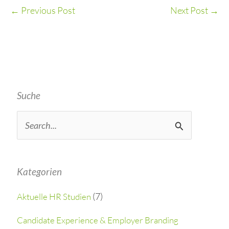
←
Previous Post
Next Post
→
Suche
S
e
a
Kategorien
r
(7)
Aktuelle HR Studien
c
h
Candidate Experience & Employer Branding