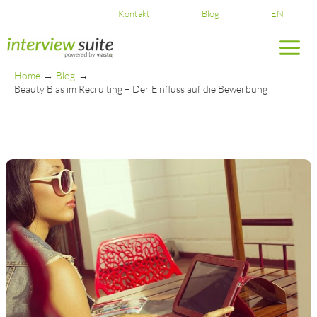
Skip
Kontakt
Blog
EN
to
content
Home
Blog
Beauty Bias im Recruiting – Der Einfluss auf die Bewerbung