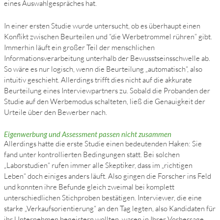
eines Auswahlgespräches hat.
In einer ersten Studie wurde untersucht, ob es überhaupt einen
Konflikt zwischen Beurteilen und “die Werbetrommel rühren” gibt.
Immerhin läuft ein großer Teil der menschlichen
Informationsverarbeitung unterhalb der Bewusstseinsschwelle ab.
So wäre es nur logisch, wenn die Beurteilung „automatisch“, also
intuitiv geschieht. Allerdings trifft dies nicht auf die akkurate
Beurteilung eines Interviewpartners zu. Sobald die Probanden der
Studie auf den Werbemodus schalteten, ließ die Genauigkeit der
Urteile über den Bewerber nach.
Eigenwerbung und Assessment passen nicht zusammen
Allerdings hatte die erste Studie einen bedeutenden Haken: Sie
fand unter kontrollierten Bedingungen statt. Bei solchen
„Laborstudien“ rufen immer alle Skeptiker, dass im „richtigen
Leben“ doch einiges anders läuft. Also gingen die Forscher ins Feld
und konnten ihre Befunde gleich zweimal bei komplett
unterschiedlichen Stichproben bestätigen. Interviewer, die eine
starke „Verkaufsorientierung“ an den Tag legten, also Kandidaten für
ihr Unternehmen begeistern wollten, waren in Ihrer Vorhersage