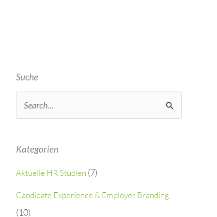
Suche
S
e
a
Kategorien
r
(7)
Aktuelle HR Studien
c
h
Candidate Experience & Employer Branding
(10)
f