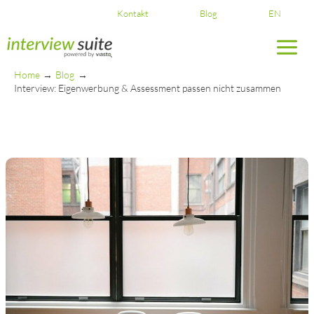
Skip
Kontakt
Blog
EN
to
content
Home
Blog
Interview: Eigenwerbung & Assessment passen nicht zusammen