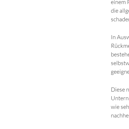
einem 
die all
schade
In Aus
Rückmel
bestehe
selbstw
geeigne
Diese n
Untern
wie seh
nachher