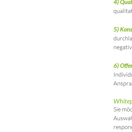
4) Qual
qualita
5) Kons
durchla
negati
6) Offe
Indivi
Anspra
Whitep
Sie möc
Auswah
respond