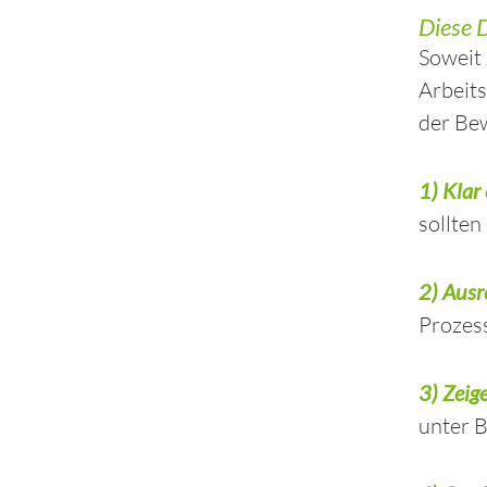
Diese D
Soweit 
Arbeits
der Be
1) Klar
sollten
2) A
usr
Prozess
3)
Zeig
unter B