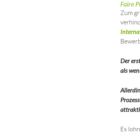
Faire 
Zum gro
verhind
Interna
Bewerb
Der ers
als wen
Allerdi
Prozess
attrakt
Es lohn