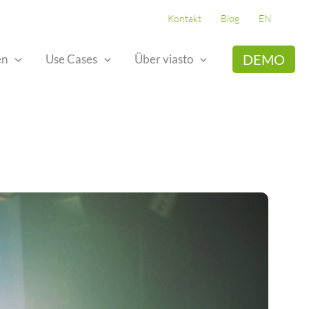
Kontakt
Blog
EN
DEMO
en
Use Cases
Über viasto