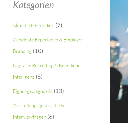
Kategorien
r
c
(7)
Aktuelle HR Studien
h
Candidate Experience & Employer
f
(10)
Branding
o
Digitales Recruiting & Künstliche
r
(6)
Intelligenz
:
(13)
Eignungsdiagnostik
Vorstellungsgespräche &
(8)
Interviewfragen