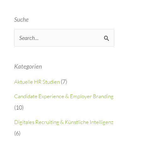
Suche
S
e
a
Kategorien
r
(7)
Aktuelle HR Studien
c
h
Candidate Experience & Employer Branding
(10)
f
o
Digitales Recruiting & Künstliche Intelligenz
r
(6)